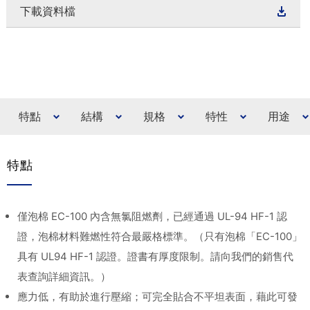
下載資料檔
特點
結構
規格
特性
用途
特點
僅泡棉 EC-100 內含無氯阻燃劑，已經通過 UL-94 HF-1 認
證，泡棉材料難燃性符合最嚴格標準。（只有泡棉「EC-100」
具有 UL94 HF-1 認證。證書有厚度限制。請向我們的銷售代
表查詢詳細資訊。）
應力低，有助於進行壓縮；可完全貼合不平坦表面，藉此可發