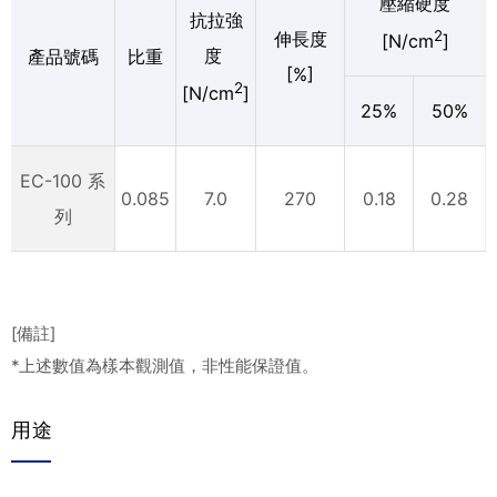
壓縮硬度
抗拉強
2
伸長度
[N/cm
]
度
產品號碼
比重
[%]
2
[N/cm
]
25%
50%
EC-100 系
0.085
7.0
270
0.18
0.28
列
[備註]
*上述數值為樣本觀測值，非性能保證值。
用途