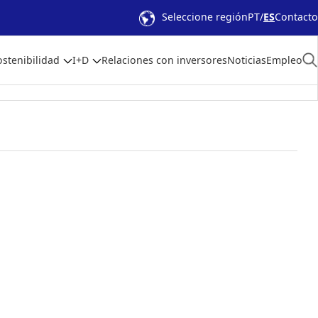
Seleccione región
PT
ES
Contacto
ostenibilidad
I+D
Relaciones con inversores
Noticias
Empleo