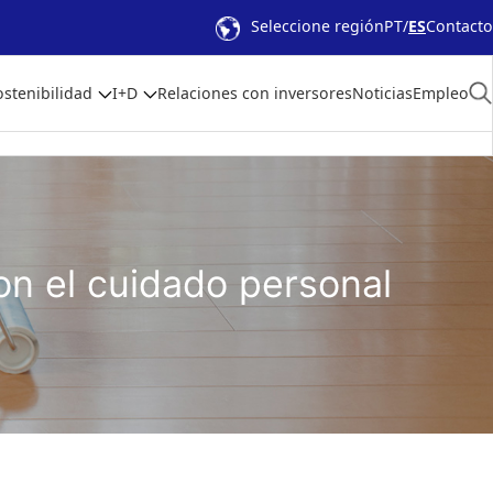
Seleccione región
PT
ES
Contacto
ostenibilidad
I+D
Relaciones con inversores
Noticias
Empleo
on el cuidado personal