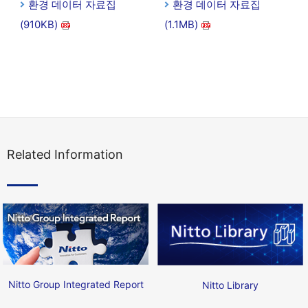
환경 데이터 자료집
환경 데이터 자료집
(910KB)
(1.1MB)
Related Information
Nitto Group Integrated Report
Nitto Library