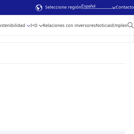
Español
Seleccione región
Contacto
ostenibilidad
I+D
Relaciones con inversores
Noticias
Empleo