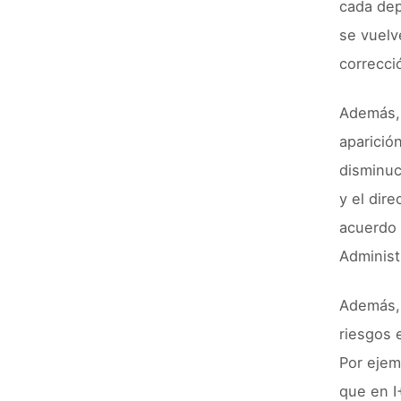
cada dep
se vuelv
correcci
Además, 
aparició
disminuc
y el dir
acuerdo 
Administ
Además, 
riesgos 
Por ejem
que en I