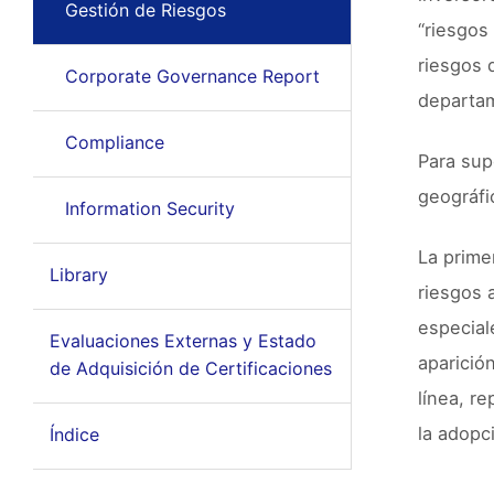
Gestión de Riesgos
“riesgos
riesgos 
Corporate Governance Report
departam
Compliance
Para sup
geográfi
Information Security
La prime
Library
riesgos 
especial
Evaluaciones Externas y Estado
aparició
de Adquisición de Certificaciones
línea, r
la adopc
Índice