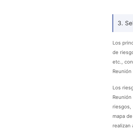
3. Se
Los prin
de riesg
etc., co
Reunión 
Los ries
Reunión 
riesgos,
mapa de 
realizan