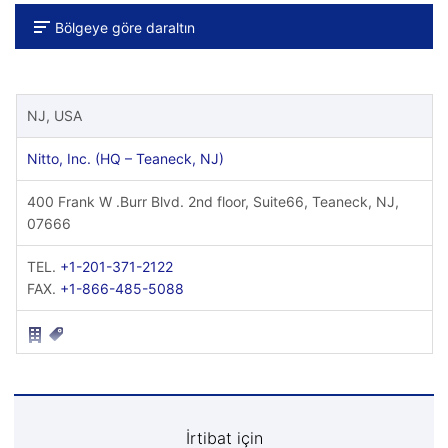
Bölgeye göre daraltın
NJ, USA
Nitto, Inc. (HQ – Teaneck, NJ)
400 Frank W .Burr Blvd. 2nd floor, Suite66, Teaneck, NJ,
07666
TEL.
+1-201-371-2122
FAX.
+1-866-485-5088
İrtibat için