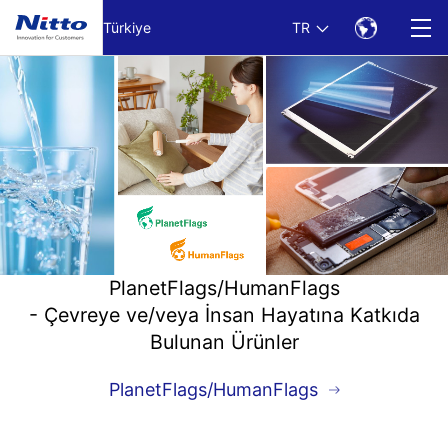
Ana metne git
Türkiye
TR
PlanetFlags/HumanFlags
- Çevreye ve/veya İnsan Hayatına Katkıda
Bulunan Ürünler
PlanetFlags/HumanFlags