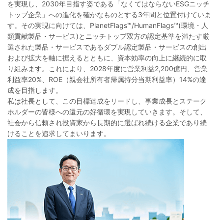
を実現し、2030年目指す姿である「なくてはならないESGニッチ
トップ企業」への進化を確かなものとする3年間と位置付けていま
す。その実現に向けては、PlanetFlags™/HumanFlags™(環境・人
類貢献製品・サービス)とニッチトップ双方の認定基準を満たす厳
選された製品・サービスであるダブル認定製品・サービスの創出
および拡大を軸に据えるとともに、資本効率の向上に継続的に取
り組みます。これにより、2028年度に営業利益2,200億円、営業
利益率20%、ROE（親会社所有者帰属持分当期利益率）14%の達
成を目指します。
私は社長として、この目標達成をリードし、事業成長とステーク
ホルダーの皆様への還元の好循環を実現していきます。そして、
社会から信頼され投資家から長期的に選ばれ続ける企業であり続
けることを追求してまいります。