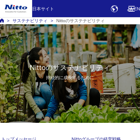
日本サイト
JA
EN
サステナビリティ
Nittoのサステナビリティ
Nittoのサステナビリティ
持続的に成長するために
トップメッセージ
Nittoグループの経営戦略